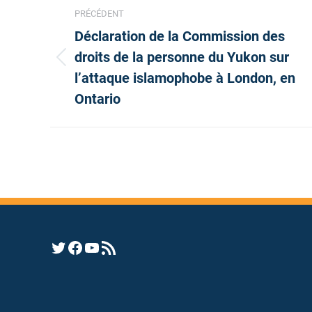
Navigation
PRÉCÉDENT
Déclaration de la Commission des
article
droits de la personne du Yukon sur
Article
l’attaque islamophobe à London, en
précédent
Ontario
:
Opens YHRC Twitter feed
Opens the YHRC Facebook page
Opens the YHRC YouTube channel
Opens a YHRC RSS news feed