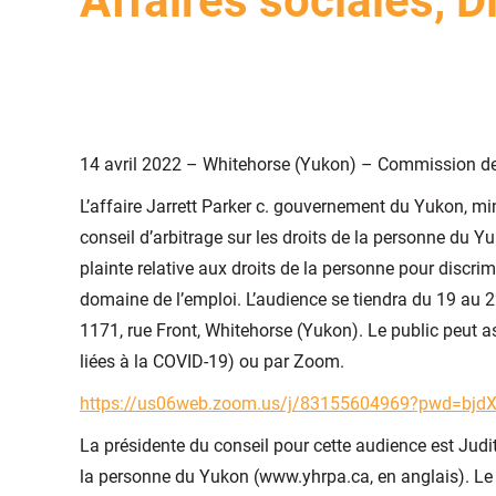
Affaires sociales, D
14 avril 2022 – Whitehorse (Yukon) – Commission de
L’affaire Jarrett Parker c. gouvernement du Yukon, mi
conseil d’arbitrage sur les droits de la personne du 
plainte relative aux droits de la personne pour discr
domaine de l’emploi. L’audience se tiendra du 19 au 22
1171, rue Front, Whitehorse (Yukon). Le public peut as
liées à la COVID-19) ou par Zoom.
https://us06web.zoom.us/j/83155604969?pwd=b
La présidente du conseil pour cette audience est Judith
la personne du Yukon (www.yhrpa.ca, en anglais). Le C