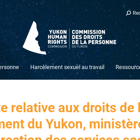
Reche
Re
:
w
personne
Harcèlement sexuel au travail
Ressourc
te relative aux droits de
ent du Yukon, ministère