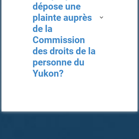
dépose une
plainte auprès
de la
Commission
des droits de la
personne du
Yukon?